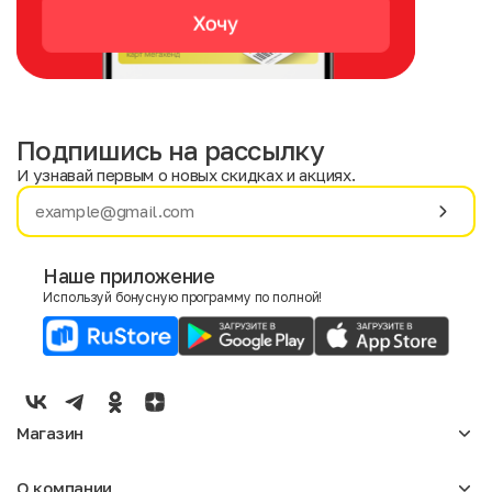
Подпишись на рассылку
И узнавай первым о новых скидках и акциях.
Имя
Фамилия
Наше приложение
Используй бонусную программу по полной!
E-mail
Пол
Мужской
Женский
Магазин
Согласие на получение чеков по электронной почте
Женское
О компании
Мужское