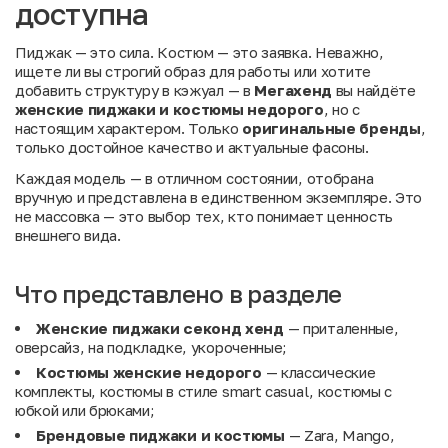
доступна
Пиджак — это сила. Костюм — это заявка. Неважно,
ищете ли вы строгий образ для работы или хотите
добавить структуру в кэжуал — в
Мегахенд
вы найдёте
женские пиджаки и костюмы недорого
, но с
настоящим характером. Только
оригинальные бренды
,
только достойное качество и актуальные фасоны.
Каждая модель — в отличном состоянии, отобрана
вручную и представлена в единственном экземпляре. Это
не массовка — это выбор тех, кто понимает ценность
внешнего вида.
Что представлено в разделе
Женские пиджаки секонд хенд
— приталенные,
оверсайз, на подкладке, укороченные;
Костюмы женские недорого
— классические
комплекты, костюмы в стиле smart casual, костюмы с
юбкой или брюками;
Брендовые пиджаки и костюмы
— Zara, Mango,