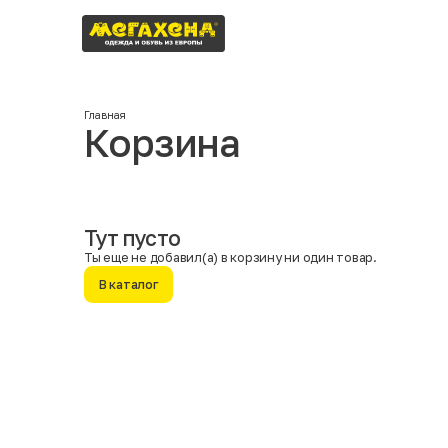
Главная
Корзина
Москва
Тут пусто
Ты еще не добавил(а) в корзину ни один товар.
В каталог
Имя
Фамилия