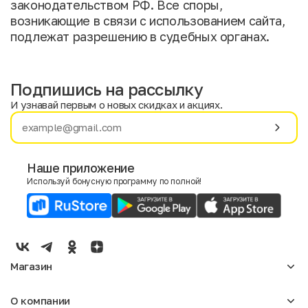
законодательством РФ. Все споры,
возникающие в связи с использованием сайта,
подлежат разрешению в судебных органах.
Подпишись на рассылку
И узнавай первым о новых скидках и акциях.
Имя
Фамилия
Наше приложение
Используй бонусную программу по полной!
E-mail
Пол
Мужской
Женский
Магазин
Согласие на получение чеков по электронной почте
Женское
О компании
Мужское