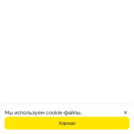
Имя
Фамилия
E-mail
Пол
Мужской
Женский
Согласие на получение чеков по электронной почте
Москва
Мы используем cookie-файлы.
Хорошо