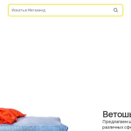
Ветошь
Предлагаем ш
различных сф