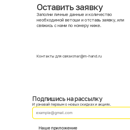
Оставить заявку
Заполни личные данные и количество
необходимой ветоши и отставь заявку, или
свяжись с нами по номеру ниже.
Контакты для связи:
mar@m-hand.ru
Подпишись на рассылку
Имя
Фамилия
И узнавай первым о новых скидках и акциях.
E-mail
Наше приложение