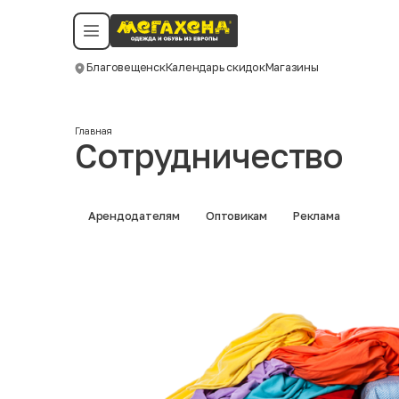
Условия пользования
Политика конфиденциальности
Смотреть все даты
©️ Мегахенд 2026. Все права защищены.
Благовещенск
Календарь скидок
Магазины
Москва
Главная
Сотрудничество
Арендодателям
Оптовикам
Реклама