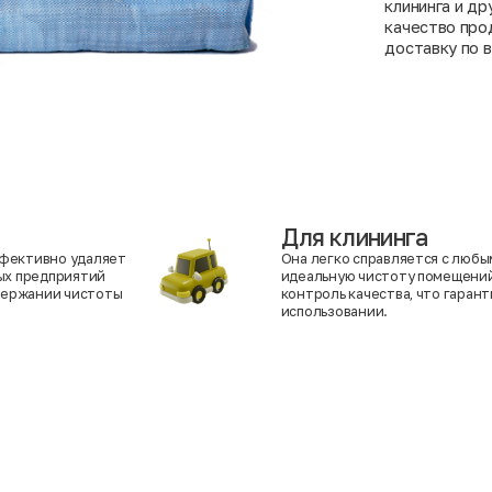
клининга и др
качество про
доставку по в
Для клининга
ффективно удаляет
Она легко справляется с любы
ных предприятий
идеальную чистоту помещений
держании чистоты
контроль качества, что гаран
использовании.