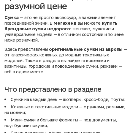
разумной цене
Сумка
— это не просто аксессуар, а важный элемент
повседневной жизни. В
Мегахенд
вы можете
купить
брендовые сумки недорого
: женские, мужские и
универсальные модели — в отличном состоянии и по цене
ниже розничной.
Здесь представлены
оригинальные сумки из Европы
—
от классических кожаных до модных текстильных
моделей. Также в разделе вы найдёте
кошельки и
визитницы
,
городские и повседневные сумки
,
рюкзаки
—
всё в одном месте.
Что представлено в разделе
Сумки на каждый день — шопперы, кросс-боди, тоуты;
Кожаные и текстильные модели — с ручками, ремнями,
на молнии;
Мини-сумки и большие форматы — под документы,
ноутбук или покупки;
Сумки для школы, офиса, города и поездок;