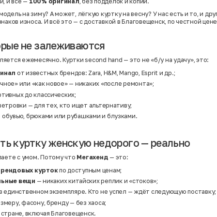
й, и все —
100% оригинал
, без подделок и копий.
дель на зиму? А может, лёгкую куртку на весну? У нас есть и то, и др
наков износа. И всё это — с доставкой в Благовещенск, по честной цене
орые не залеживаются
яется ежемесячно. Куртки second hand — это не «б/у на удачу», это:
гинал
от известных брендов: Zara, H&M, Mango, Esprit и др.;
чное» или «как новое» — никаких «после ремонта»;
ртивных до классических;
ветровки
— для тех, кто ищет альтернативу;
з
обувью
,
брюками
или
рубашками и блузками
.
ть куртку женскую недорого — реально
паете с умом. Потому что
Мегахенд
— это:
брендовых курток
по доступным ценам;
льные вещи
— никаких китайских реплик и «стоков»;
в единственном экземпляре. Кто не успел — ждёт следующую поставку;
змеру, фасону, бренду — без хаоса;
 стране, включая Благовещенск.