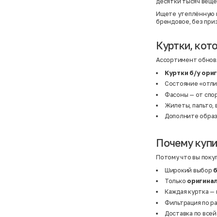
десятки тысяч веще
Ищете утеплённую мо
брендовое, без приз
Куртки, кот
Ассортимент обновл
Куртки б/у ори
Состояние «отли
Фасоны — от спо
Жилеты
,
пальто
,
Дополните обра
Почему купи
Потому что вы поку
Широкий выбор
Только
оригина
Каждая куртка — 
Фильтрация по ра
Доставка по всей