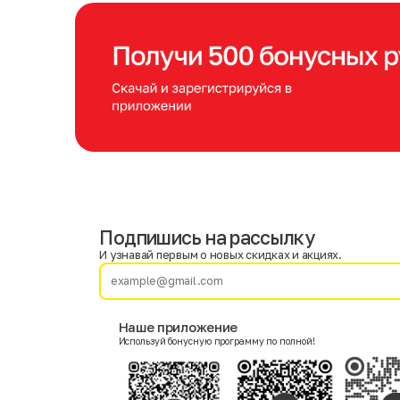
Подпишись на рассылку
Имя
Фамилия
И узнавай первым о новых скидках и акциях.
E-mail
Наше приложение
Используй бонусную программу по полной!
Пол
Мужской
Женский