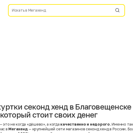
уртки секонд хенд в Благовещенске
 который стоит своих денег
 это не когда «дёшево», а когда
качественно и недорого
. Именно та
вас в
Мегахенд
— крупнейшей сети магазинов секонд хенд в России. Бо