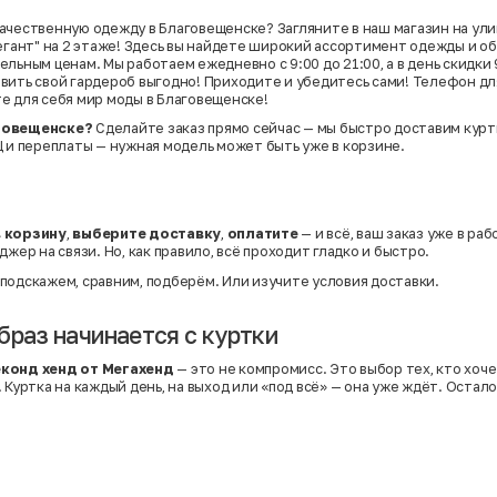
ачественную одежду в Благовещенске? Загляните в наш магазин на ули
легант" на 2 этаже! Здесь вы найдете широкий ассортимент одежды и об
льным ценам. Мы работаем ежедневно с 9:00 до 21:00, а в день скидки 
вить свой гардероб выгодно! Приходите и убедитесь сами! Телефон для
е для себя мир моды в Благовещенске!
говещенске?
Сделайте заказ прямо сейчас — мы быстро доставим куртк
Ц и переплаты — нужная модель может быть уже в корзине.
в корзину
,
выберите доставку
,
оплатите
— и всё, ваш заказ уже в раб
джер на связи. Но, как правило, всё проходит гладко и быстро.
подскажем, сравним, подберём. Или
изучите условия доставки
.
браз начинается с куртки
еконд хенд от Мегахенд
— это не компромисс. Это выбор тех, кто хоче
 Куртка на каждый день, на выход или «под всё» — она уже ждёт. Остало