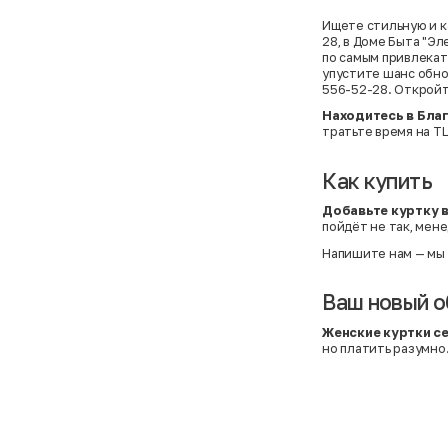
Ищете стильную и к
28, в Доме Быта "Э
по самым привлекате
упустите шанс обно
556-52-28. Откройт
Находитесь в Бла
тратьте время на Т
Как купить
Добавьте куртку 
пойдёт не так, мене
Напишите нам
— мы 
Ваш новый о
Женские куртки с
но платить разумно.