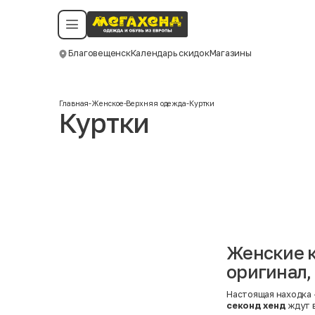
Условия пользования
Политика конфиденциальности
Смотреть все даты
©️ Мегахенд 2026. Все права защищены.
Благовещенск
Календарь скидок
Магазины
Москва
Главная
-
Женское
-
Верхняя одежда
-
Куртки
Куртки
Женские к
оригинал,
Настоящая находка —
секонд хенд
ждут 