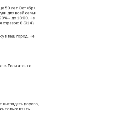
це 50 лет Октября,
уви для всей семьи
90% – до 18:00. Не
 справок: 8 (914)
у в ваш город. Не
оте. Если что-то
т выглядеть дорого,
сь только взять.