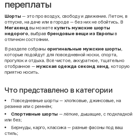
переплаты
Шорты
— это про воздух, свободу и движение. Летом, в
отпуске, на даче или в городе — без них не обойтись. В
Мегахенд
вы можете
купить мужские шорты
недорого
, выбрав
брендовые вещи из Европы
в
отличном состоянии.
В разделе собраны
оригинальные мужские шорты
,
которые подойдут для повседневной носки, спорта,
прогулок и отдыха. Всё чистое, аккуратное, тщательно
отобранное —
мужская одежда секонд хенд
, которую
приятно носить.
Что представлено в категории
Повседневные шорты — хлопковые, джинсовые, на
резинке или с ремнём;
Спортивные шорты
— лёгкие, дышащие, с подкладкой
или без;
Бермуды, карго, классика — разные фасоны под ваш
стиль;