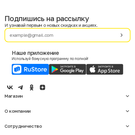
Подпишись на рассылку
И узнавай первым о новых скидках и акциях.
Имя
Фамилия
Наше приложение
Используй бонусную программу по полной!
E-mail
Пол
Мужской
Женский
Магазин
Согласие на получение чеков по электронной почте
Женское
О компании
Мужское
Аксессуары
О нас
Детское
Сотрудничество
Отзывы
Блог