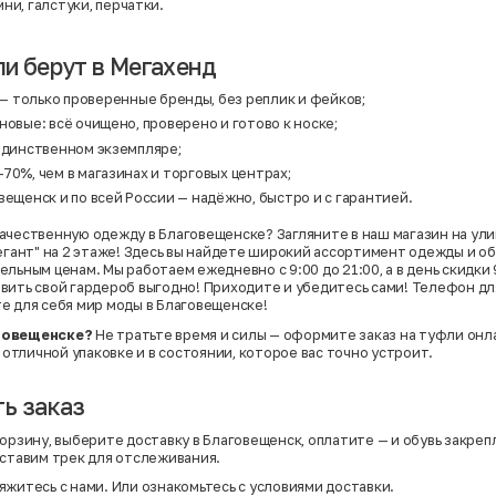
ни, галстуки, перчатки.
и берут в Мегахенд
— только проверенные бренды, без реплик и фейков;
новые: всё очищено, проверено и готово к носке;
 единственном экземпляре;
70%, чем в магазинах и торговых центрах;
вещенск и по всей России — надёжно, быстро и с гарантией.
ачественную одежду в Благовещенске? Загляните в наш магазин на ули
легант" на 2 этаже! Здесь вы найдете широкий ассортимент одежды и об
льным ценам. Мы работаем ежедневно с 9:00 до 21:00, а в день скидки 
вить свой гардероб выгодно! Приходите и убедитесь сами! Телефон для
е для себя мир моды в Благовещенске!
говещенске?
Не тратьте время и силы — оформите заказ на туфли онла
в отличной упаковке и в состоянии, которое вас точно устроит.
ь заказ
орзину, выберите доставку в Благовещенск, оплатите — и обувь закреп
оставим трек для отслеживания.
яжитесь с нами. Или
ознакомьтесь с условиями доставки
.