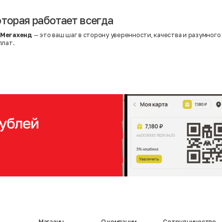
оторая работает всегда
 Мегахенд
— это ваш шаг в сторону уверенности, качества и разумного
плат.
Магазин
О компании
Сотрудничество