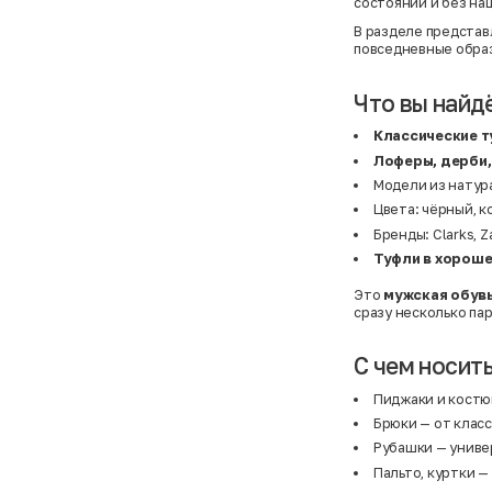
состоянии и без на
В разделе предста
повседневные образ
Что вы найд
Классические 
Лоферы, дерби,
Модели из натура
Цвета: чёрный, к
Бренды: Clarks, Za
Туфли в хороше
Это
мужская обувь
сразу несколько пар
С чем носит
Пиджаки и кост
Брюки
— от класс
Рубашки
— униве
Пальто, куртки
— 