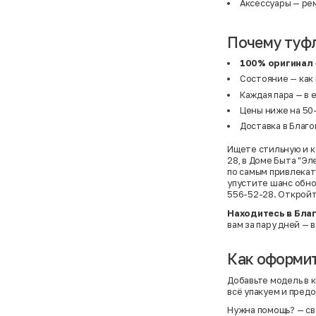
Аксессуары
— рем
Почему туфл
100% оригинал
Состояние — как 
Каждая пара — в
Цены ниже на 50–
Доставка в Благо
Ищете стильную и к
28, в Доме Быта "Э
по самым привлекате
упустите шанс обно
556-52-28. Откройт
Находитесь в Бла
вам за пару дней — 
Как оформит
Добавьте модель в к
всё упакуем и пред
Нужна помощь?
— св