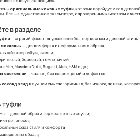
ценки за «новую коллекцию».
влены
оригинальные кожаные туфли
, которые подойдут и под деловой
ы. Всё — в единственном экземпляре, с проверенным качеством и чис
ёте в разделе
туфли
— строгий фасон, шнуровка или без, под костюм и деловой стиль;
 мокасины
— для комфорта и неформального образа;
льной кожи, нубука, замши;
оричневый, бордовый, тёмно-синий;
ra Man, Massimo Dutti, Bugatti, Aldo, H&M и др.;
м состоянии
— чистые, без повреждений и дефектов.
 секонд хенд
в лучшем смысле: оригинал, без износа, по цене, котора
.
ь туфли
юмы
— деловой образ и торжественные случаи;
ики до чиносов;
рсальный союз стиля и комфорта;
завершение образа;