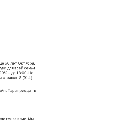
це 50 лет Октября,
уви для всей семьи
90% – до 18:00. Не
 справок: 8 (914)
йн. Пара приедет к
ляется за вами. Мы