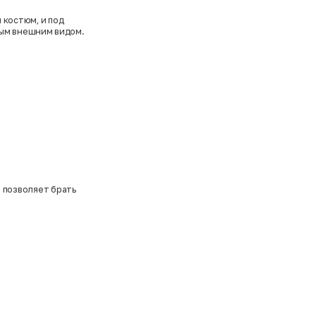
 костюм, и под
тым внешним видом.
я позволяет брать