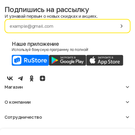
Подпишись на рассылку
И узнавай первым о новых скидках и акциях.
Имя
Фамилия
Наше приложение
Используй бонусную программу по полной!
E-mail
Пол
Мужской
Женский
Магазин
Согласие на получение чеков по электронной почте
Женское
О компании
Мужское
Аксессуары
О нас
Детское
Сотрудничество
Отзывы
Блог
Оптовикам
Вакансии
Помощь
Москва
Арендодателям