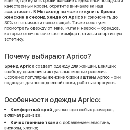
ищете, где купить брюки женские с идеальной посадкой и
качественным кроем, обратите внимание на наш
ассортимент. В
Мегахенд
вы можете
купить брюки
женские в секонд хенде от Aprico
и сэкономить до
80% от стоимости новых вещей. Также советуем
посмотреть одежду от
Nike
,
Puma
и
Reebok
— брендов,
которые отлично сочетают комфорт, стиль и спортивную
эстетику.
Почему выбирают Aprico?
Бренд Aprico
создает одежду для женщин, ценящих
свободу движения и актуальные модные решения.
Особенно популярны женские брюки и штаны Aprico - они
подходят для повседневной носки, работы и прогулок.
Особенности одежды Aprico:
Комфортный крой
для женщин любых размеров,
включая plus-size;
Качественные ткани
с добавлением эластана,
вискозы, хлопка;