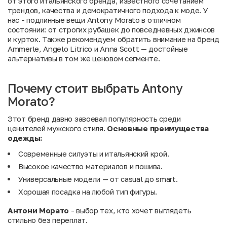
от этого итальянского бренда, известного сочетанием
трендов, качества и демократичного подхода к моде. У
нас - подлинные вещи Antony Morato в отличном
состоянии: от строгих рубашек до повседневных джинсов
и курток. Также рекомендуем обратить внимание на
бренд
Ammerle
,
Angelo Litrico
и
Anna Scott
— достойные
альтернативы в том же ценовом сегменте.
Почему стоит выбрать Antony
Morato?
Этот бренд давно завоевал популярность среди
ценителей мужского стиля.
Основные преимущества
одежды:
Современные силуэты и итальянский крой.
Высокое качество материалов и пошива.
Универсальные модели — от casual до smart.
Хорошая посадка на любой тип фигуры.
Антони Морато
- выбор тех, кто хочет выглядеть
стильно без переплат.